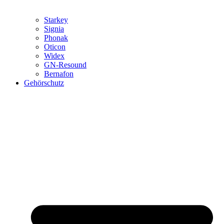
Starkey
Signia
Phonak
Oticon
Widex
GN-Resound
Bernafon
Gehörschutz