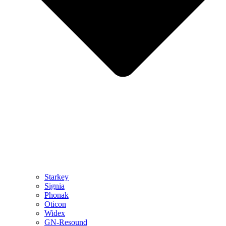
Starkey
Signia
Phonak
Oticon
Widex
GN-Resound