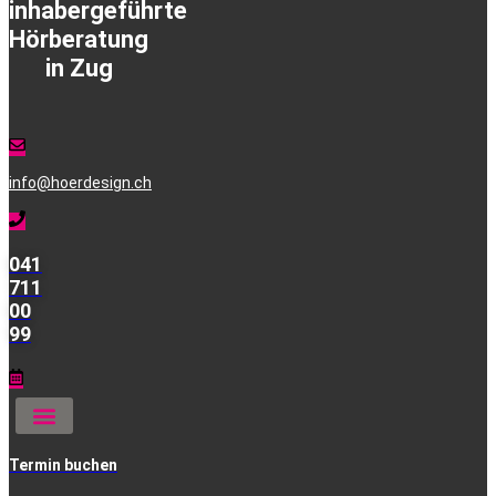
inhabergeführte
Hörberatung
in Zug
info@hoerdesign.ch
041
711
00
99
Termin buchen