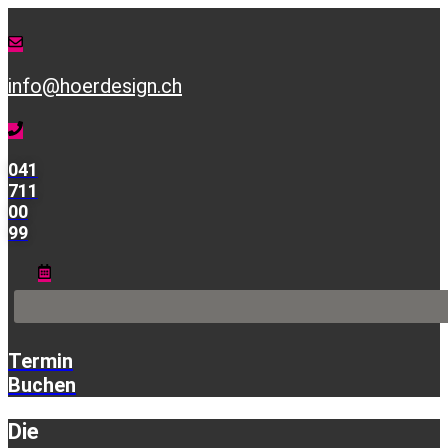
info@hoerdesign.ch
041
711
00
99
Termin
Buchen
Die