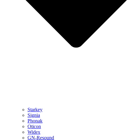
Starkey
Signia
Phonak
Oticon
Widex
GN-Resound