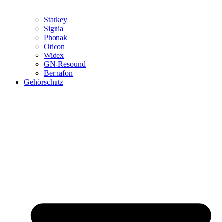
Starkey
Signia
Phonak
Oticon
Widex
GN-Resound
Bernafon
Gehörschutz