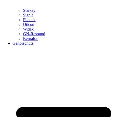
Starkey
Signia
Phonak
Oticon
Widex
GN-Resound
Bernafon
Gehörschutz