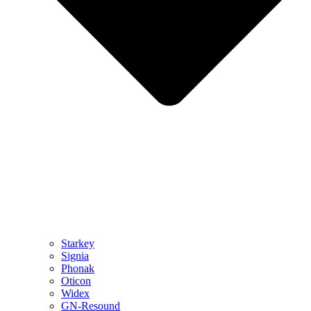
Starkey
Signia
Phonak
Oticon
Widex
GN-Resound